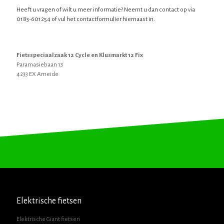
Heeft u vragen of wilt u meer informatie? Neemt u dan contact op via
0183-601254 of vul het contactformulier hiernaast in.
Fietsspeciaalzaak 12 Cycle en Klusmarkt 12 Fix
Paramasiebaan 13
4233 EX Ameide
Elektrische fietsen
Elektrische Giant fietsen