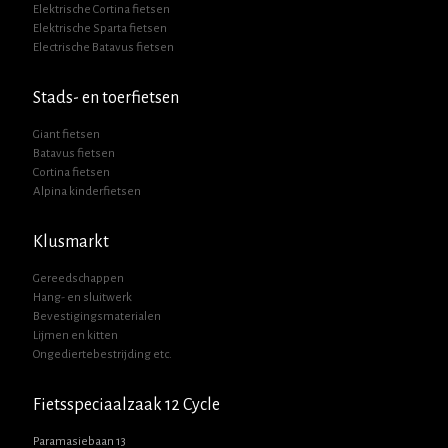
Elektrische Cortina fietsen
Elektrische Sparta fietsen
Electrische Batavus fietsen
Stads- en toerfietsen
Giant fietsen
Batavus fietsen
Cortina fietsen
Alpina kinderfietsen
Klusmarkt
Gereedschappen
Hang- en sluitwerk
Bevestigingsmaterialen
Lijmen en kitten
Ongediertebestrijding etc.
Fietsspeciaalzaak 12 Cycle
Paramasiebaan 13